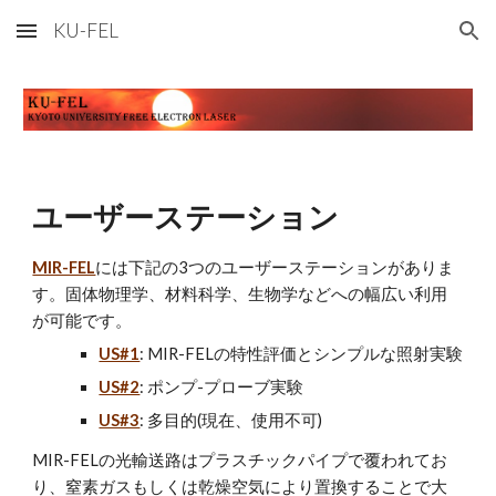
KU-FEL
Skip to main content
Skip to navigation
ユーザーステーション
MIR-FEL
には下記の3つのユーザーステーションがありま
す。固体物理学、材料科学、生物学などへの幅広い利用
が可能です。
US#1
: MIR-FELの特性評価とシンプルな照射実験
US#2
: ポンプ-プローブ実験
US#3
: 多目的(現在、使用不可)
MIR-FELの光輸送路はプラスチックパイプで覆われてお
り、窒素ガスもしくは乾燥空気により置換することで大