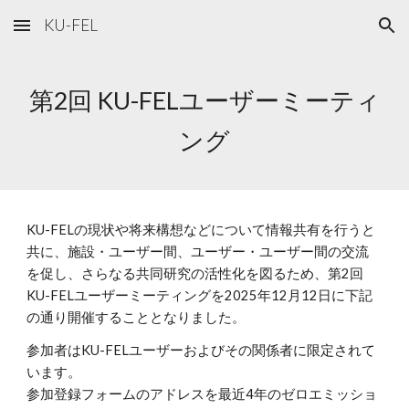
KU-FEL
Skip to main content
Skip to navigation
第
2
回 KU-FELユーザーミーティ
ング
KU-FELの現状や将来構想などについて情報共有を行うと
共に、施設・ユーザー間、ユーザー・ユーザー間の交流
を促し、さらなる共同研究の活性化を図るため、第
2
回
KU-FELユーザーミーティングを2025年12月12日
に
下記
の通り開催することとなりました。
参加者はKU-FELユーザーおよびその関係者に限定されて
います。
参加登録フォームのアドレスを最近4年のゼロエミッショ