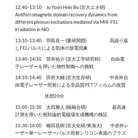
1
2
:
4
0-13:
10
Ju Yoon Hnin Bo (京大エネ研)
Antiferromagnetic domain recovery dynamics from
different phonon excitations mediated via MIR-FEL
irradiation in NiO
13:
10
-1
3
:
40
羽島良一 (量研
関西
) 高繰り返
しFELパルスによる気体の放電現象
1
3
:
40
-14:
10
筒井祐介 (京大工学研究科)
自由電
子レーザーを用いた物性制御への挑戦
14:
10
-1
4
:
40
田所大輔 (京大生存研) 中赤外自
由電子レーザー照射による非晶質PETフィルムの改質
休憩
20
分
15:
00
-15:
3
0
太田雅人 (核融合研)
超高速
計測を用いた相対論的電磁場生成機構の検証
1
5
:
3
0-16:
00
橋田昌樹 (京大化研/東海大) 中赤外レ
ーザー単一レーザーパルス照射シリコン表面のプラズ