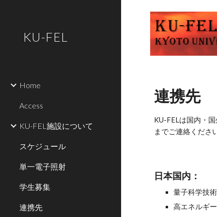
Sk
KU-FEL
Home
連携先
Access
KU-FELは国内
KU-FEL施設について
までご連絡くださ
スケジュール
単一電子照射
日本国内：
学生募集
量子科学技術
連携先
高エネルギー